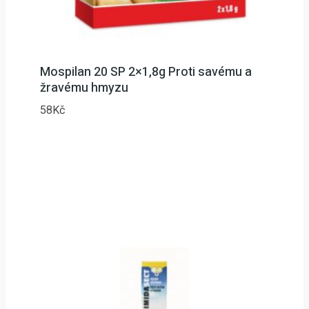
Mospilan 20 SP 2×1,8g Proti savému a
žravému hmyzu
58
Kč