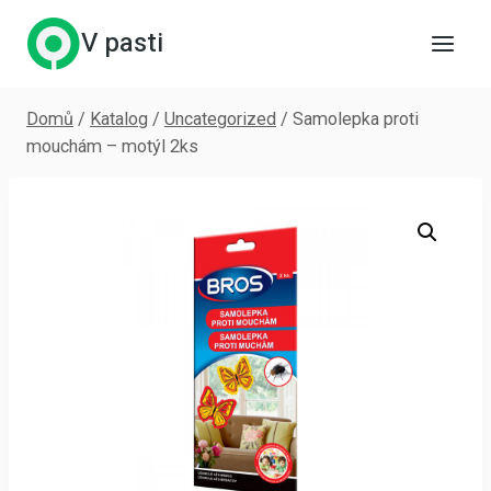
Přeskočit
V pasti
na
obsah
Domů
/
Katalog
/
Uncategorized
/
Samolepka proti
mouchám – motýl 2ks