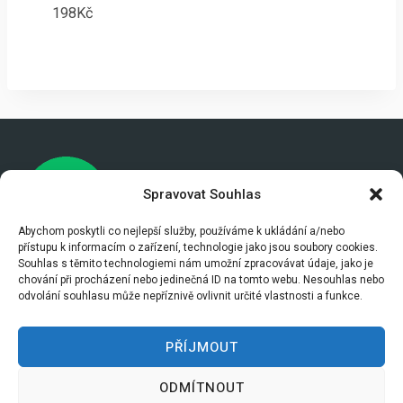
198
Kč
Spravovat Souhlas
Abychom poskytli co nejlepší služby, používáme k ukládání a/nebo
přístupu k informacím o zařízení, technologie jako jsou soubory cookies.
Souhlas s těmito technologiemi nám umožní zpracovávat údaje, jako je
chování při procházení nebo jedinečná ID na tomto webu. Nesouhlas nebo
Úvod
Články
Katalog
O nás
odvolání souhlasu může nepříznivě ovlivnit určité vlastnosti a funkce.
Kontakt
PŘÍJMOUT
ODMÍTNOUT