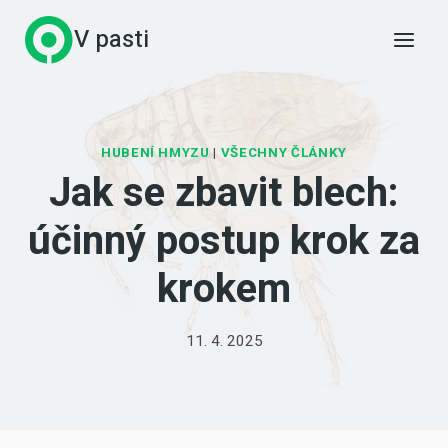
Přeskočit
V pasti
na
obsah
HUBENÍ HMYZU
|
VŠECHNY ČLÁNKY
Jak se zbavit blech:
účinný postup krok za
krokem
11. 4. 2025