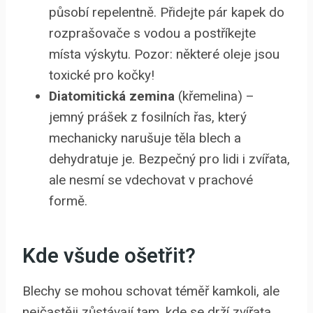
působí repelentně. Přidejte pár kapek do
rozprašovače s vodou a postříkejte
místa výskytu. Pozor: některé oleje jsou
toxické pro kočky!
Diatomitická zemina
(křemelina) –
jemný prášek z fosilních řas, který
mechanicky narušuje těla blech a
dehydratuje je. Bezpečný pro lidi i zvířata,
ale nesmí se vdechovat v prachové
formě.
Kde všude ošetřit?
Blechy se mohou schovat téměř kamkoli, ale
nejčastěji zůstávají tam, kde se drží zvířata,