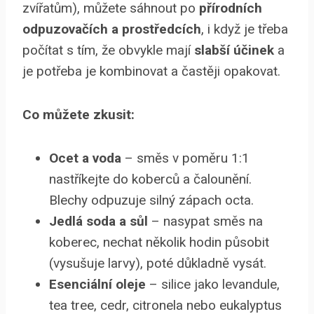
zvířatům), můžete sáhnout po
přírodních
odpuzovačích a prostředcích
, i když je třeba
počítat s tím, že obvykle mají
slabší účinek
a
je potřeba je kombinovat a častěji opakovat.
Co můžete zkusit:
Ocet a voda
– směs v poměru 1:1
nastříkejte do koberců a čalounění.
Blechy odpuzuje silný zápach octa.
Jedlá soda a sůl
– nasypat směs na
koberec, nechat několik hodin působit
(vysušuje larvy), poté důkladně vysát.
Esenciální oleje
– silice jako levandule,
tea tree, cedr, citronela nebo eukalyptus