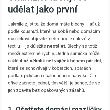
udělat jako první
Jakmile zjistíte, že doma máte blechy – ať už
podle kousnutí, které na sobě nebo domácím
mazlíčkovi objevíte, nebo podle nálezů v
textilu – je důležité
neotálet
. Blechy se totiž
množí extrémně rychle. Jedna samička může
naklást
až několik set vajíček během pár dní
,
která se schovávají v kobercích, spárách
podlah, pelíšcích i čalouněném nábytku. Čím
dříve začnete jednat, tím větší je šance, že se
jich zbavíte bez opakovaných zásahů.
1. Ošetřete domácí mazlíčky