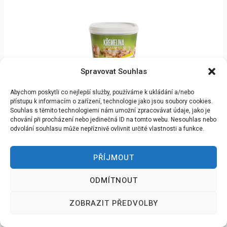
Spravovat Souhlas
Abychom poskytli co nejlepší služby, používáme k ukládání a/nebo
přístupu k informacím o zařízení, technologie jako jsou soubory cookies.
Souhlas s těmito technologiemi nám umožní zpracovávat údaje, jako je
chování při procházení nebo jedinečná ID na tomto webu. Nesouhlas nebo
PŘEJÍT DO OBCHODU
odvolání souhlasu může nepříznivě ovlivnit určité vlastnosti a funkce.
Repelent na blechy
PŘÍJMOUT
ODMÍTNOUT
ZOBRAZIT PŘEDVOLBY